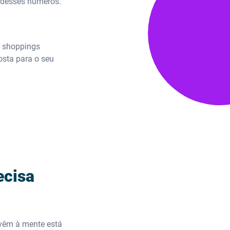
e desses números.
s shoppings
osta para o seu
ecisa
vêm à mente está