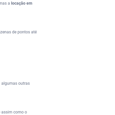
 mas a
locação em
ezenas de pontos até
ça algumas outras
e assim como o