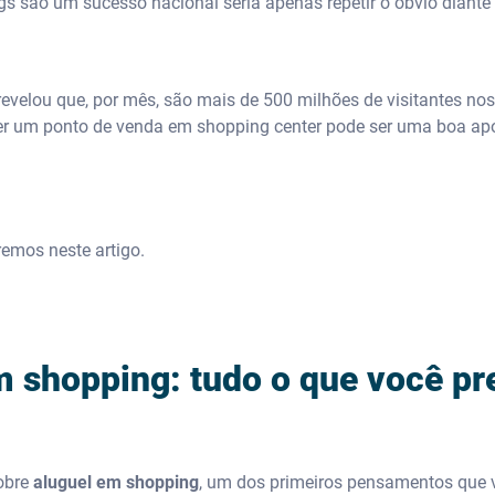
gs são um sucesso nacional seria apenas repetir o óbvio diant
revelou que, por mês, são mais de 500 milhões de visitantes no
, ter um ponto de venda em shopping center pode ser uma boa ap
remos neste artigo.
m shopping: tudo o que você pr
obre
aluguel em shopping
, um dos primeiros pensamentos que 