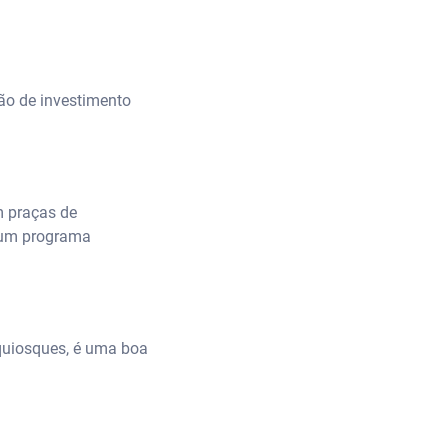
ão de investimento
m praças de
o um programa
 quiosques, é uma boa