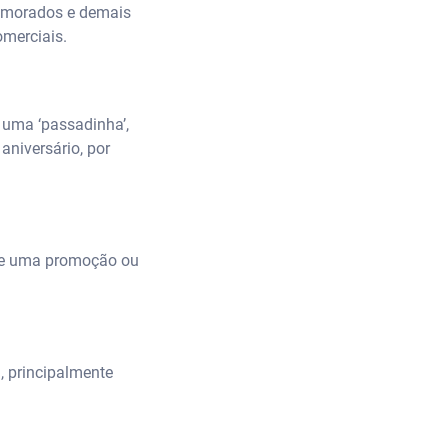
Namorados e demais
merciais.
 uma ‘passadinha’,
niversário, por
 de uma promoção ou
, principalmente